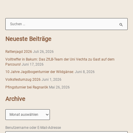
e
s
e
l
n
b
A
st
S
o
p
u
o
p
c
Neueste Beiträge
k
h
e
Rattenjagd 2026
Juli 26, 2026
n
Volltreffer in Bakum: Das ZfLB-Team der Uni Vechta zu Gast auf dem
n
Parcours!
Juni 17, 2026
a
10 Jahre Jagdbogenturnier der Wildgänse:
Juni 8, 2026
c
Volksfestumzug 2026
Juni 1, 2026
h
Pfingsturnier bei Ragnarök
Mai 26, 2026
:
Archive
A
r
c
Benutzername oder E-Mail-Adresse
h