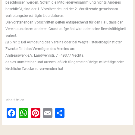
beschlossen werden. Sofern die Mitgliederversammlung nichts Anderes
beschließt, sind der 1. Vorsitzende und der 2. Vorsitzende gemeinsam
vertretungsberechtigte Liquidatoren.
Die vorstehenden Vorschriften gelten entsprechend für den Fall, dass der
Verein aus einem anderen Grund aufgelöst wird oder seine Rechtsfähigkeit
verliert.
§16 Nr. 2 Bei Auflösung des Vereins oder bei Wegfall steuerbegünstigter
Zwecke fällt das Vermögen des Vereins an:
Andreaswerk e.V. Landwehrstr. 7 · 49377 Vechta,
das es unmittelbar und ausschließlich für gemeinnützige, mildtätige oder
kirchliche Zwecke zu verwenden hat
Inhalt teilen
F
W
Pi
E
T
a
h
nt
m
ei
c
at
er
ai
le