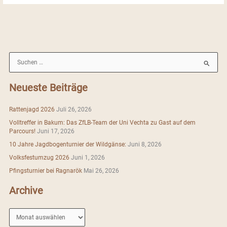
S
u
c
Neueste Beiträge
h
e
Rattenjagd 2026
Juli 26, 2026
n
Volltreffer in Bakum: Das ZfLB-Team der Uni Vechta zu Gast auf dem
n
Parcours!
Juni 17, 2026
a
10 Jahre Jagdbogenturnier der Wildgänse:
Juni 8, 2026
c
Volksfestumzug 2026
Juni 1, 2026
h
Pfingsturnier bei Ragnarök
Mai 26, 2026
:
Archive
A
r