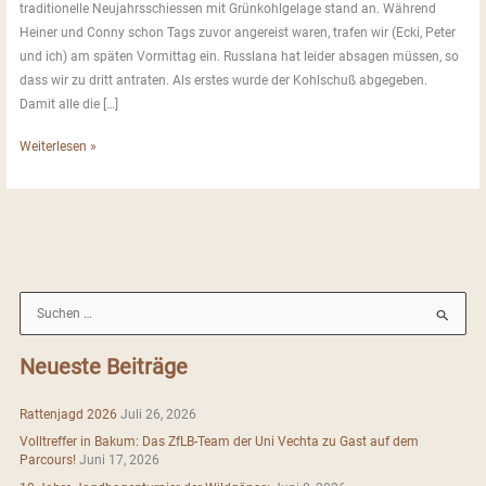
traditionelle Neujahrsschiessen mit Grünkohlgelage stand an. Während
Heiner und Conny schon Tags zuvor angereist waren, trafen wir (Ecki, Peter
und ich) am späten Vormittag ein. Russlana hat leider absagen müssen, so
dass wir zu dritt antraten. Als erstes wurde der Kohlschuß abgegeben.
Damit alle die […]
Neujahrsschießen
Weiterlesen »
in
Elsfleth
S
u
c
Neueste Beiträge
h
e
Rattenjagd 2026
Juli 26, 2026
n
Volltreffer in Bakum: Das ZfLB-Team der Uni Vechta zu Gast auf dem
n
Parcours!
Juni 17, 2026
a