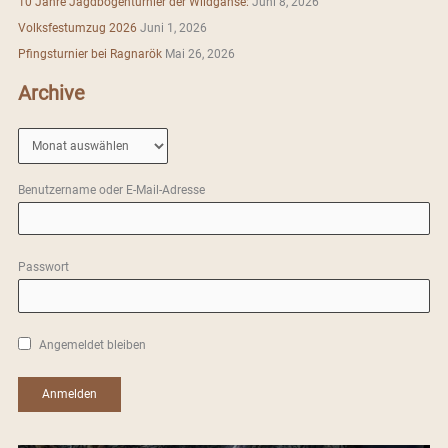
10 Jahre Jagdbogenturnier der Wildgänse:
Juni 8, 2026
c
Volksfestumzug 2026
Juni 1, 2026
h
Pfingsturnier bei Ragnarök
Mai 26, 2026
:
Archive
A
r
c
Benutzername oder E-Mail-Adresse
h
i
v
Passwort
e
Angemeldet bleiben