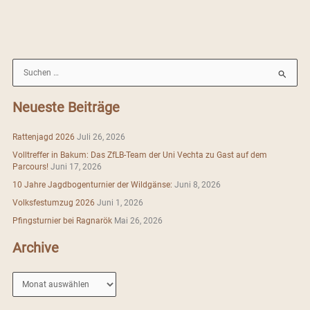
S
u
c
Neueste Beiträge
h
e
Rattenjagd 2026
Juli 26, 2026
n
Volltreffer in Bakum: Das ZfLB-Team der Uni Vechta zu Gast auf dem
n
Parcours!
Juni 17, 2026
a
10 Jahre Jagdbogenturnier der Wildgänse:
Juni 8, 2026
c
Volksfestumzug 2026
Juni 1, 2026
h
Pfingsturnier bei Ragnarök
Mai 26, 2026
:
Archive
A
r