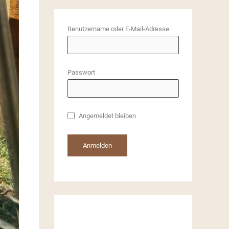
h
i
Benutzername oder E-Mail-Adresse
v
e
Passwort
Angemeldet bleiben