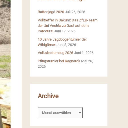
n
Rattenjagd 2026
Juli 26, 2026
a
Volltreffer in Bakum: Das ZfLB-Team
c
der Uni Vechta zu Gast auf dem
h
Parcours!
Juni 17, 2026
:
10 Jahre Jagdbogenturnier der
Wildgänse:
Juni 8, 2026
Volksfestumzug 2026
Juni 1, 2026
Pfingsturnier bei Ragnarök
Mai 26,
2026
Archive
A
r
c