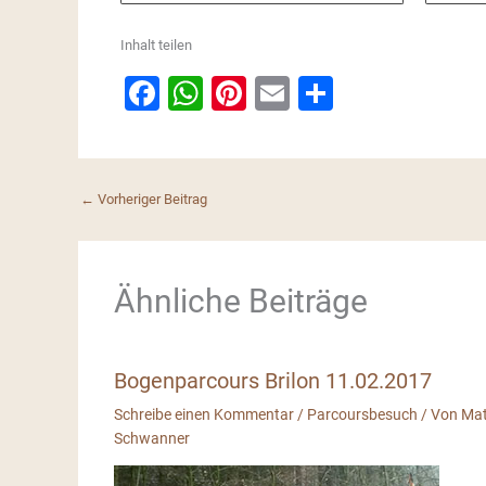
Inhalt teilen
F
W
Pi
E
S
a
h
nt
m
h
c
at
er
ai
ar
e
s
e
l
e
←
Vorheriger Beitrag
b
A
st
o
p
o
p
Ähnliche Beiträge
k
Bogenparcours Brilon 11.02.2017
Schreibe einen Kommentar
/
Parcoursbesuch
/ Von
Mat
Schwanner