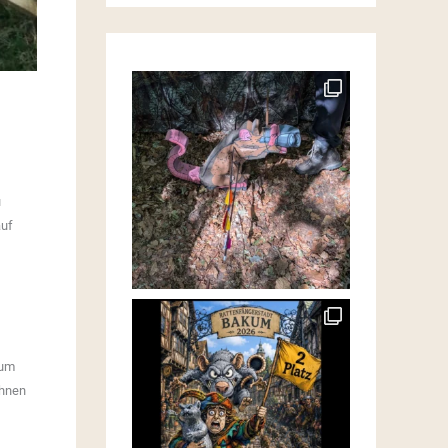
u
auf
 um
ihnen