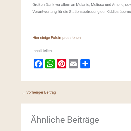
Großen Dank vor allem an Melanie, Melissa und Amelie, sow
Verantwortung für die Stationsbetreuung der Kiddies über
Hier einige Fotoimpressionen
Inhalt teilen
F
W
Pi
E
S
a
h
nt
m
h
c
at
er
ai
ar
e
s
e
l
e
←
Vorheriger Beitrag
b
A
st
o
p
o
p
Ähnliche Beiträge
k