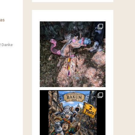
ias
l! Danke