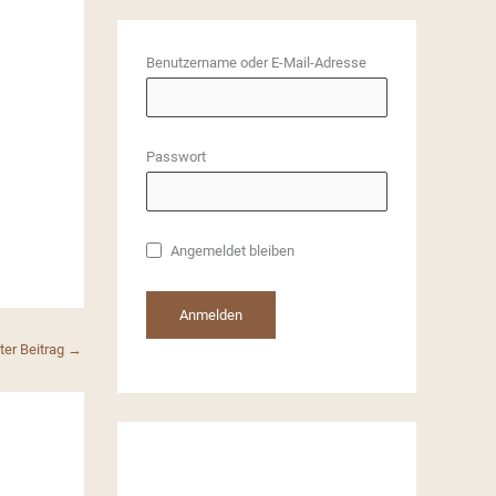
h
i
Benutzername oder E-Mail-Adresse
v
e
Passwort
Angemeldet bleiben
er Beitrag
→