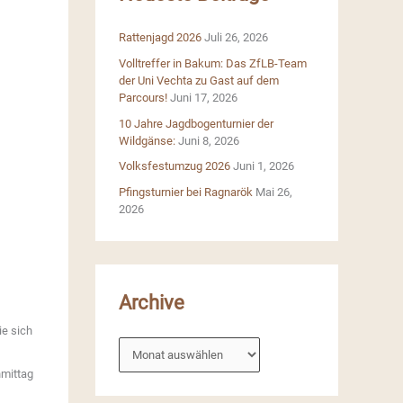
n
Rattenjagd 2026
Juli 26, 2026
a
Volltreffer in Bakum: Das ZfLB-Team
c
der Uni Vechta zu Gast auf dem
h
Parcours!
Juni 17, 2026
:
10 Jahre Jagdbogenturnier der
Wildgänse:
Juni 8, 2026
Volksfestumzug 2026
Juni 1, 2026
Pfingsturnier bei Ragnarök
Mai 26,
2026
Archive
ie sich
A
r
hmittag
c