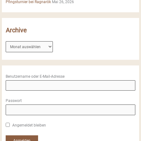
Pfingsturnier bei Ragnarök
Mai 26, 2026
Archive
A
r
c
h
i
Benutzername oder E-Mail-Adresse
v
e
Passwort
Angemeldet bleiben