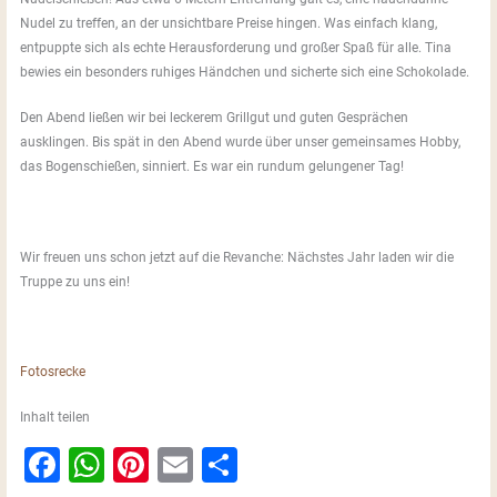
Nudel zu treffen, an der unsichtbare Preise hingen. Was einfach klang,
entpuppte sich als echte Herausforderung und großer Spaß für alle. Tina
bewies ein besonders ruhiges Händchen und sicherte sich eine Schokolade.
Den Abend ließen wir bei leckerem Grillgut und guten Gesprächen
ausklingen. Bis spät in den Abend wurde über unser gemeinsames Hobby,
das Bogenschießen, sinniert. Es war ein rundum gelungener Tag!
Wir freuen uns schon jetzt auf die Revanche: Nächstes Jahr laden wir die
Truppe zu uns ein!
Fotosrecke
Inhalt teilen
F
W
Pi
E
S