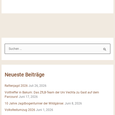
S
u
c
h
e
Neueste Beiträge
n
n
Rattenjagd 2026
Juli 26, 2026
a
Volltreffer in Bakum: Das ZfLB-Team der Uni Vechta zu Gast auf dem
c
Parcours!
Juni 17, 2026
h
10 Jahre Jagdbogenturnier der Wildgänse:
Juni 8, 2026
:
Volksfestumzug 2026
Juni 1, 2026