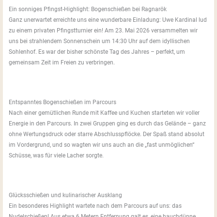
Ein sonniges Pfingst-Highlight: Bogenschießen bei Ragnarök
Ganz unerwartet erreichte uns eine wunderbare Einladung: Uwe Kardinal lud
zu einem privaten Pfingstturnier ein! Am 23. Mai 2026 versammelten wir
uns bei strahlendem Sonnenschein um 14:30 Uhr auf dem idyllischen
Sohlenhof. Es war der bisher schönste Tag des Jahres – perfekt, um
gemeinsam Zeit im Freien zu verbringen.
Entspanntes Bogenschießen im Parcours
Nach einer gemütlichen Runde mit Kaffee und Kuchen starteten wir voller
Energie in den Parcours. In zwei Gruppen ging es durch das Gelände – ganz
ohne Wertungsdruck oder starre Abschlusspflöcke. Der Spaß stand absolut
im Vordergrund, und so wagten wir uns auch an die „fast unmöglichen“
Schüsse, was für viele Lacher sorgte.
Glücksschießen und kulinarischer Ausklang
Ein besonderes Highlight wartete nach dem Parcours auf uns: das
Nudelschießen! Aus etwa 6 Metern Entfernung galt es, eine hauchdünne