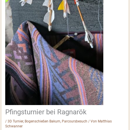
Pfingsturnier bei Ragnarök
/
3D Turnier
,
Bogenschießen Bakum
,
Parcoursbesuch
/ Von
Matthias
Schwanner