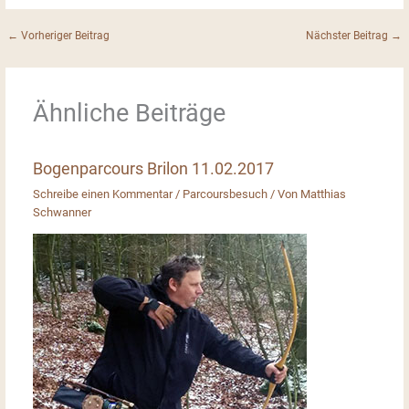
a
h
nt
m
h
c
at
er
ai
ar
←
Vorheriger Beitrag
Nächster Beitrag
→
e
s
e
l
e
b
A
st
Ähnliche Beiträge
o
p
o
p
Bogenparcours Brilon 11.02.2017
k
Schreibe einen Kommentar
/
Parcoursbesuch
/ Von
Matthias
Schwanner