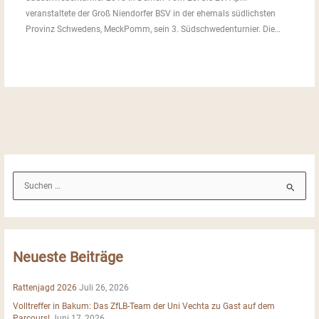
veranstaltete der Groß Niendorfer BSV in der ehemals südlichsten
Provinz Schwedens, MeckPomm, sein 3. Südschwedenturnier. Die…
S
u
c
h
e
Neueste Beiträge
n
n
Rattenjagd 2026
Juli 26, 2026
a
Volltreffer in Bakum: Das ZfLB-Team der Uni Vechta zu Gast auf dem
c
Parcours!
Juni 17, 2026