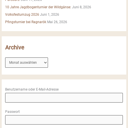
h
10 Jahre Jagdbogenturnier der Wildgänse:
Juni 8, 2026
:
Volksfestumzug 2026
Juni 1, 2026
Pfingsturnier bei Ragnarök
Mai 26, 2026
Archive
A
r
c
h
i
Benutzername oder E-Mail-Adresse
v
e
Passwort