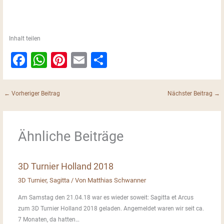
Inhalt teilen
F
W
Pi
E
T
a
h
nt
m
ei
c
at
er
ai
le
←
Vorheriger Beitrag
Nächster Beitrag
→
e
s
e
l
n
b
A
st
Ähnliche Beiträge
o
p
o
p
3D Turnier Holland 2018
k
3D Turnier
,
Sagitta
/ Von
Matthias Schwanner
Am Samstag den 21.04.18 war es wieder soweit: Sagitta et Arcus
zum 3D Turnier Holland 2018 geladen. Angemeldet waren wir seit ca.
7 Monaten, da hatten…