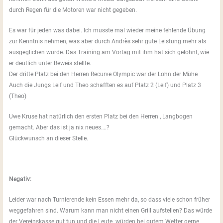
durch Regen für die Motoren war nicht gegeben.
Es war für jeden was dabei. Ich musste mal wieder meine fehlende Übung
zur Kenntnis nehmen, was aber durch Andrès sehr gute Leistung mehr als
ausgeglichen wurde. Das Training am Vortag mit ihm hat sich gelohnt, wie
er deutlich unter Beweis stellte.
Der dritte Platz bei den Herren Recurve Olympic war der Lohn der Mühe
Auch die Jungs Leif und Theo schafften es auf Platz 2 (Leif) und Platz 3
(Theo)
Uwe Kruse hat natürlich den ersten Platz bei den Herren , Langbogen
gemacht. Aber das ist ja nix neues….?
Glückwunsch an dieser Stelle.
Negativ:
Leider war nach Turnierende kein Essen mehr da, so dass viele schon früher
weggefahren sind. Warum kann man nicht einen Grill aufstellen? Das würde
der Vereinskasse gut tun und die Leute würden bei gutem Wetter gerne