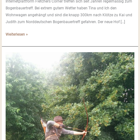
Internetplattform Fletchers Corner treffen sich seit Jahren regelmässig zum
Bogenbauertreff. Bei extrem gutem Wetter haben Tina und Ich den
Wohnwagen angehängt und sind die knapp 300km nach Klötze zu Kai und
Judith zum Norddeutschen Bogenbauertreff gefahren. Der neue Hof […]
Bogenbauertreff
Weiterlesen »
(NBBT
18)