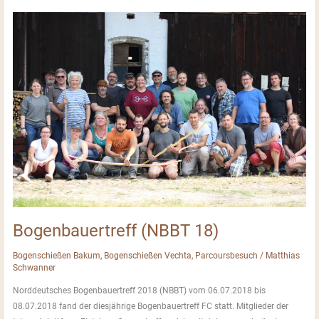
Bogenbauertreff (NBBT 18)
Bogenschießen Bakum
,
Bogenschießen Vechta
,
Parcoursbesuch
/
Matthias
Schwanner
Norddeutsches Bogenbauertreff 2018 (NBBT) vom 06.07.2018 bis
08.07.2018 fand der diesjährige Bogenbauertreff FC statt. Mitglieder der