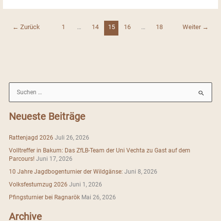
bei
den
3D
←
Zurück
1
…
14
15
16
…
18
Weiter
→
Archers
S
u
c
Neueste Beiträge
h
e
Rattenjagd 2026
Juli 26, 2026
n
Volltreffer in Bakum: Das ZfLB-Team der Uni Vechta zu Gast auf dem
n
Parcours!
Juni 17, 2026
a
10 Jahre Jagdbogenturnier der Wildgänse:
Juni 8, 2026
c
Volksfestumzug 2026
Juni 1, 2026
h
Pfingsturnier bei Ragnarök
Mai 26, 2026
:
Archive