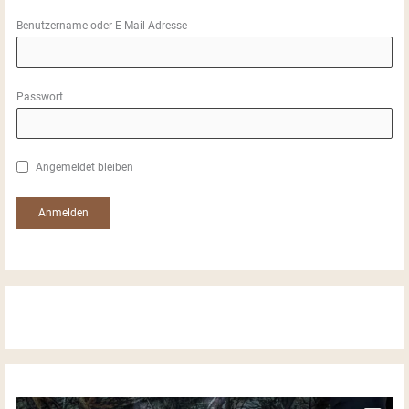
i
Benutzername oder E-Mail-Adresse
v
e
Passwort
Angemeldet bleiben