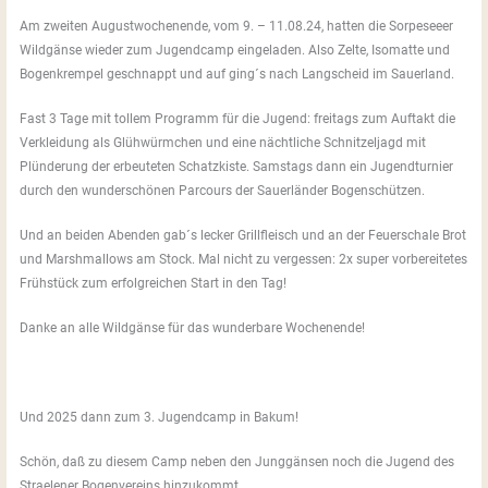
Am zweiten Augustwochenende, vom 9. – 11.08.24, hatten die Sorpeseeer
Wildgänse wieder zum Jugendcamp eingeladen. Also Zelte, Isomatte und
Bogenkrempel geschnappt und auf ging´s nach Langscheid im Sauerland.
Fast 3 Tage mit tollem Programm für die Jugend: freitags zum Auftakt die
Verkleidung als Glühwürmchen und eine nächtliche Schnitzeljagd mit
Plünderung der erbeuteten Schatzkiste. Samstags dann ein Jugendturnier
durch den wunderschönen Parcours der Sauerländer Bogenschützen.
Und an beiden Abenden gab´s lecker Grillfleisch und an der Feuerschale Brot
und Marshmallows am Stock. Mal nicht zu vergessen: 2x super vorbereitetes
Frühstück zum erfolgreichen Start in den Tag!
Danke an alle Wildgänse für das wunderbare Wochenende!
Und 2025 dann zum 3. Jugendcamp in Bakum!
Schön, daß zu diesem Camp neben den Junggänsen noch die Jugend des
Straelener Bogenvereins hinzukommt.