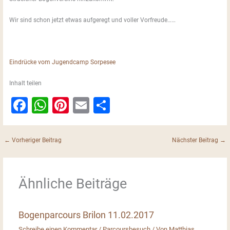
Wir sind schon jetzt etwas aufgeregt und voller Vorfreude……
Eindrücke vom Jugendcamp Sorpesee
Inhalt teilen
F
W
Pi
E
T
a
h
nt
m
ei
c
at
er
ai
le
←
Vorheriger Beitrag
Nächster Beitrag
→
e
s
e
l
n
b
A
st
Ähnliche Beiträge
o
p
o
p
Bogenparcours Brilon 11.02.2017
k
Schreibe einen Kommentar
/
Parcoursbesuch
/ Von
Matthias