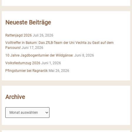
c
h
e
Neueste Beiträge
n
n
Rattenjagd 2026
Juli 26, 2026
a
Volltreffer in Bakum: Das ZfLB-Team der Uni Vechta zu Gast auf dem
c
Parcours!
Juni 17, 2026
h
10 Jahre Jagdbogenturnier der Wildgänse:
Juni 8, 2026
:
Volksfestumzug 2026
Juni 1, 2026
Pfingsturnier bei Ragnarök
Mai 26, 2026
Archive
A
r
c
h