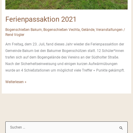
Ferienpassaktion 2021
Bogenschießen Bakum
,
Bogenschießen Vechta
,
Gelände
,
Veranstaltungen
/
René Vogler
Am Freitag, dem 23. Juli, fand dieses Jahr wieder die Ferienpassaktion der
Gemeinde Bakum bei den Bakumer Bogenschützen statt. 12 Schüler*innen
trafen sich auf dem Bogengelände des Vereins an der Südholter Straße.
Nach der Sicherheitseinweisung und einigen kurzen Aufwärmübungen
wurde an 4 Schießstationen um möglichst viele Treffer = Punkte gekämpft.
Ferienpassaktion
Weiterlesen »
2021
S
u