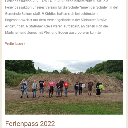
Ferienpassaktion 2023 Am 14.06.2023 fand bereits zum 5. Mal die
Ferienpassaktion unseres Vereins für die Schüler*innen der Schulen in der
Gemeinde Bakum statt. 9 Kiddies hatten sich bei schönstem
Bogensportwetter auf dem Vereinsgelände in der Südholter Straße
eingefunden. 6 Stationen/Ziele waren aufgebaut, an denen sich die
Mädchen und Jungs mit Pfeil und Bogen ausprobieren konnten.
Ferienpassaktion
Weiterlesen »
2023
Ferienpass 2022