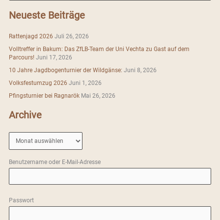
c
Neueste Beiträge
h
e
Rattenjagd 2026
Juli 26, 2026
n
Volltreffer in Bakum: Das ZfLB-Team der Uni Vechta zu Gast auf dem
n
Parcours!
Juni 17, 2026
a
10 Jahre Jagdbogenturnier der Wildgänse:
Juni 8, 2026
c
Volksfestumzug 2026
Juni 1, 2026
h
Pfingsturnier bei Ragnarök
Mai 26, 2026
:
Archive
A
r
c
Benutzername oder E-Mail-Adresse
h
i
v
Passwort
e