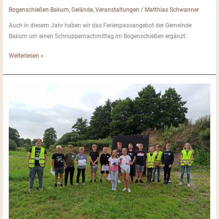
Bogenschießen Bakum
,
Gelände
,
Veranstaltungen
/
Matthias Schwanner
Auch in diesem Jahr haben wir das Ferienpassangebot der Gemeinde
Bakum um einen Schnuppernachmittag im Bogenschießen ergänzt.
Ferienpass
Weiterlesen »
2022