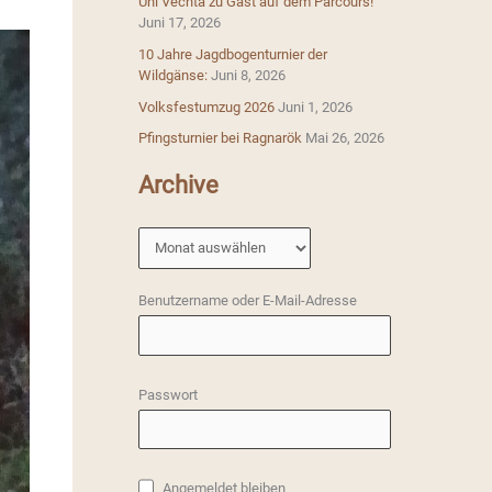
Uni Vechta zu Gast auf dem Parcours!
Juni 17, 2026
a
10 Jahre Jagdbogenturnier der
c
Wildgänse:
Juni 8, 2026
h
Volksfestumzug 2026
Juni 1, 2026
:
Pfingsturnier bei Ragnarök
Mai 26, 2026
Archive
A
r
c
Benutzername oder E-Mail-Adresse
h
i
v
Passwort
e
Angemeldet bleiben