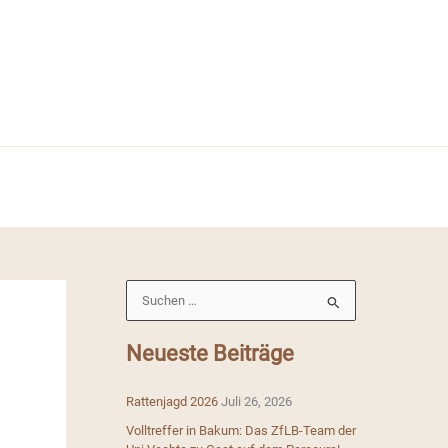
S
u
c
Neueste Beiträge
h
e
Rattenjagd 2026
Juli 26, 2026
n
Volltreffer in Bakum: Das ZfLB-Team der
n