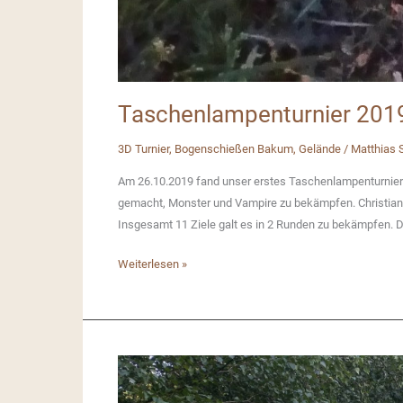
Taschenlampenturnier 201
3D Turnier
,
Bogenschießen Bakum
,
Gelände
/
Matthias
Am 26.10.2019 fand unser erstes Taschenlampenturnier 
gemacht, Monster und Vampire zu bekämpfen. Christian
Insgesamt 11 Ziele galt es in 2 Runden zu bekämpfen. D
Taschenlampenturnier
Weiterlesen »
2019