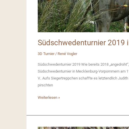
Südschwedenturnier 2019 
3D Turnier
/
René Vogler
Südschwedenturnier 2019 Wie bereits 2018 „angedroht“
Südschwedenturnier in Mecklenburg-Vorpommern am 11./
V.. Aufs Siegertreppchen schaffte es letztendlich Judit
pirschten
Südschwedenturnier
Weiterlesen »
2019
in
Demen
(MV)