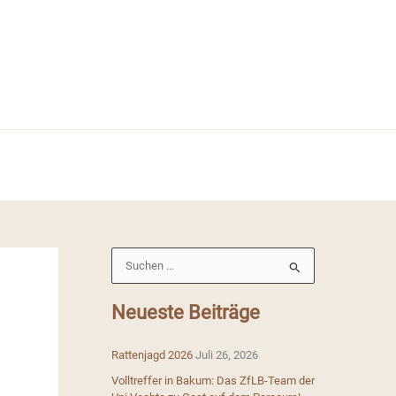
S
u
c
Neueste Beiträge
h
e
Rattenjagd 2026
Juli 26, 2026
n
Volltreffer in Bakum: Das ZfLB-Team der
n