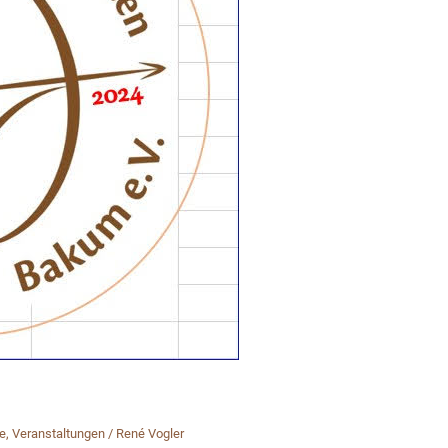
e
,
Veranstaltungen
/
René Vogler