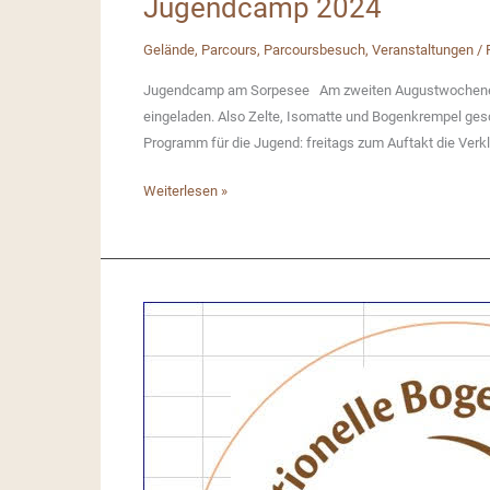
Jugendcamp 2024
Gelände
,
Parcours
,
Parcoursbesuch
,
Veranstaltungen
/
Jugendcamp am Sorpesee Am zweiten Augustwochenend
eingeladen. Also Zelte, Isomatte und Bogenkrempel ges
Programm für die Jugend: freitags zum Auftakt die Verk
Jugendcamp
Weiterlesen »
2024