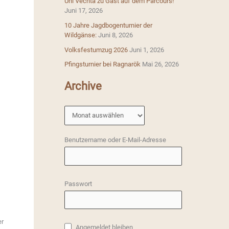
Uni Vechta zu Gast auf dem Parcours!
Juni 17, 2026
a
10 Jahre Jagdbogenturnier der
c
Wildgänse:
Juni 8, 2026
h
Volksfestumzug 2026
Juni 1, 2026
:
Pfingsturnier bei Ragnarök
Mai 26, 2026
Archive
A
r
c
Benutzername oder E-Mail-Adresse
h
i
v
Passwort
e
er
Angemeldet bleiben