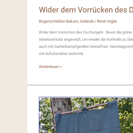
Wider dem Vorrücken des D
Bogenschießen Bakum
,
Gelände
/
René Vogler
Wider dem Vorrücken des Dschungels Bevor die grüne Fl
Arbeitseinsatz angesetzt, um wieder die Kontrolle zu übe
auch mit Gartenkampfgeräten bewaffnet, Samstagvormit
mit Aufsitzmäher anrückte
Wider
Weiterlesen »
dem
Vorrücken
des
Dschungels
(Arbeitseinsatz)