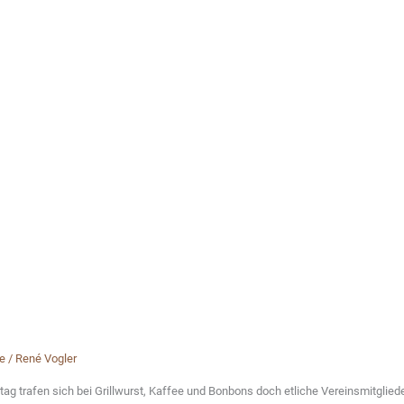
e
/
René Vogler
g trafen sich bei Grillwurst, Kaffee und Bonbons doch etliche Vereinsmitglied