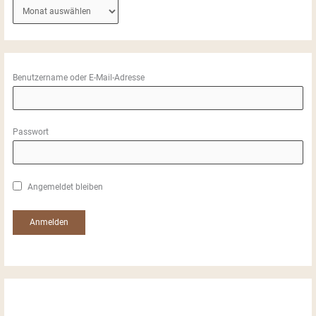
A
r
c
h
i
Benutzername oder E-Mail-Adresse
v
e
Passwort
Angemeldet bleiben