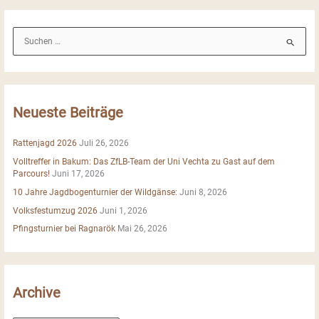
S
u
c
h
e
Neueste Beiträge
n
n
Rattenjagd 2026
Juli 26, 2026
a
Volltreffer in Bakum: Das ZfLB-Team der Uni Vechta zu Gast auf dem
c
Parcours!
Juni 17, 2026
h
10 Jahre Jagdbogenturnier der Wildgänse:
Juni 8, 2026
:
Volksfestumzug 2026
Juni 1, 2026
Pfingsturnier bei Ragnarök
Mai 26, 2026
Archive