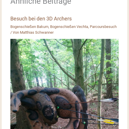
Ähnliche Beiträge
o
p
o
p
Besuch bei den 3D Archers
k
Bogenschießen Bakum
,
Bogenschießen Vechta
,
Parcoursbesuch
/ Von
Matthias Schwanner