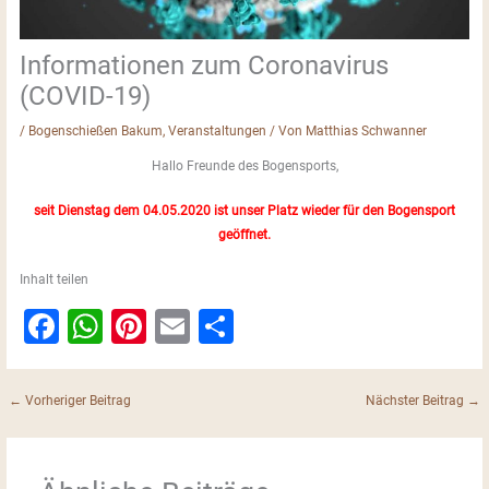
Informationen zum Coronavirus
(COVID-19)
/
Bogenschießen Bakum
,
Veranstaltungen
/ Von
Matthias Schwanner
Hallo Freunde des Bogensports,
seit Dienstag dem 04.05.2020 ist unser Platz wieder für den Bogensport
geöffnet.
Inhalt teilen
F
W
Pi
E
S
a
h
nt
m
h
c
at
er
ai
ar
←
Vorheriger Beitrag
Nächster Beitrag
→
e
s
e
l
e
b
A
st